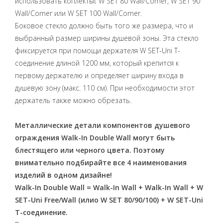
использовать коплектыt W SET 80 Wall/Corner, W SET 90
Wall/Corner или W SET 100 Wall/Corner.
Боковое стекло должно быть того же размера, что и
выбранный размер ширины душевой зоны. Эта стекло
фиксируется при помощи держателя W SET-Uni T-
соединение длиной 1200 мм, который крепится к
первому держателю и определяет ширину входа в
душевую зону (макс. 110 см). При необходимости этот
держатель также можно обрезать.
Металлические детали компонентов душевого
ограждения Walk-In Double Wall могут быть
блестящего или черного цвета. Поэтому
внимательно подбирайте все 4 наименования
изделий в одном дизайне!
Walk-In Double Wall = Walk-In Wall + Walk-In Wall + W
SET-Uni Free/Wall (илиo W SET 80/90/100) + W SET-Uni
T-соединение.