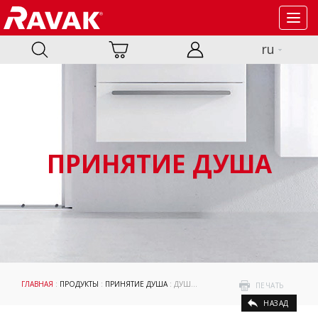
Toggl
navig
ru
ПРИНЯТИЕ ДУША
ГЛАВНАЯ
:
ПРОДУКТЫ
:
ПРИНЯТИЕ ДУША
: ДУШЕВЫЕ УГЛЫ И ДВЕРИ
ПЕЧАТЬ
НАЗАД