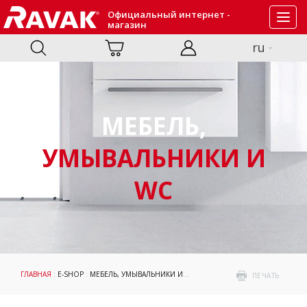
Официальный интернет -
Toggl
магазин
navig
ru
МЕБЕЛЬ,
УМЫВАЛЬНИКИ И
WC
ГЛАВНАЯ
:
E-SHOP
:
МЕБЕЛЬ, УМЫВАЛЬНИКИ И WC
: АКСЕССУАРЫ К УНИТАЗАМ
ПЕЧАТЬ