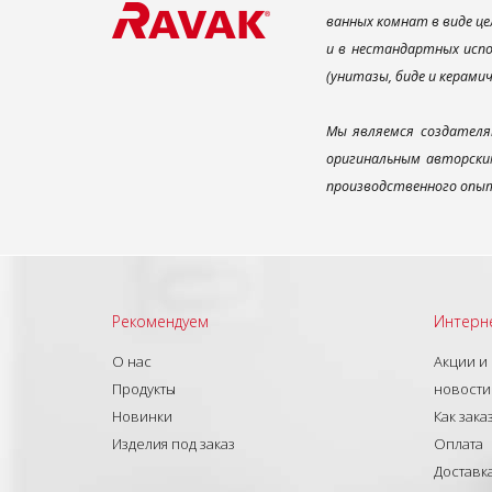
ванных комнат в виде це
и в нестандартных испо
(унитазы, биде и керами
Мы являемся создателя
оригинальным авторским
производственного опыт
Рекомендуем
Интерн
О нас
Акции и
Продукты
новости
Новинки
Как зака
Изделия под заказ
Оплата
Доставк