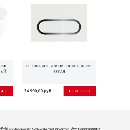
ROME
КНОПКА ИНСТАЛЯЦИОННАЯ CHROME
КНОПКА 
ЛЫЙ
БЕЛАЯ
34 990,00 руб.
7 990,00 р
БНО
ПОДРОБНО
AVAK поставляем комплексные решения для современных