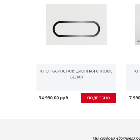
NI CHROME
КНОПКА ИНСТАЛЯЦИОННАЯ CHROME
КН
ЫЙ) БЕЛЫЙ
БЕЛАЯ
34 990,00 руб.
7 990
ПОДРОБНО
ПОДРОБНО
Мы создаем вдохновляющ