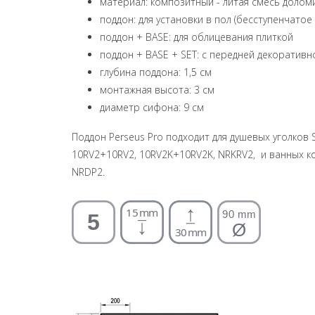
материал: композитный - литая смесь долом
поддон: для установки в пол (бесступенчатое
поддон + BASE: для облицевания плиткой
поддон + BASE + SET: с передней декоратив
глубина поддона: 1,5 см
монтажная высота: 3 см
диаметр сифона: 9 см
Поддон Perseus Pro подходит для душевых уголков 
10RV2+10RV2, 10RV2K+10RV2K, NRKRV2, и ванных ко
NRDP2.