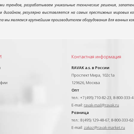
ми трендов, разрабатываем уникальные технические решения, запатен
 дизайном, регулярно выставляется на самых престижных мировых конк
а мы являемся крупнейшим производителем оборудования для ванных ком
И
Контактная информация
ы
RAVAK a.s. в России
Проспект Мира, 102с1а
афии
129626, Москва
Опт
тел.: +7 (495) 710-82-23, 8-800-333-
E-mail:
ravak-mail@ravak.ru
Розница
тел.: 8 (495) 129-48-67, 8-800-333-62
E-mail:
zakaz@ravak-market.ru