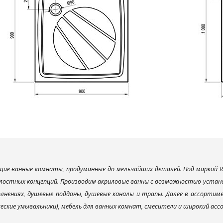
ие ванные комнаты, продуманные до мельчайших деталей. Под маркой R
лостных концепций. Производим акриловые ванны с возможностью установ
лнениях, душевые поддоны, душевые каналы и трапы. Далее в ассорти
ческие умывальники), мебель для ванных комнат, смесители и широкий ас