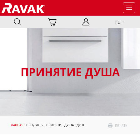
Toggl
navig
ru
ПРИНЯТИЕ ДУША
ГЛАВНАЯ
:
ПРОДУКТЫ
:
ПРИНЯТИЕ ДУША
:
ДУШЕВЫЕ УГЛЫ И ДВЕРИ
: BRILLIANT
ПЕЧАТЬ