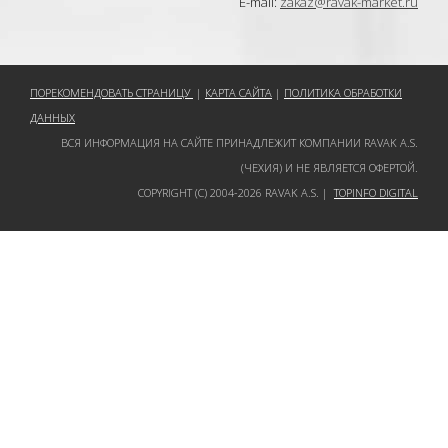
E-mail:
zakaz@ravak-market.ru
ПОРЕКОМЕНДОВАТЬ СТРАНИЦУ
|
КАРТА САЙТА
|
ПОЛИТИКА ОБРАБОТКИ
ДАННЫХ
ВСЯ ИНФОРМАЦИЯ НА САЙТЕ ПРИНАДЛЕЖИТ КОМПАНИИ RAVAK A.S.
(ЧЕХИЯ) И НЕ ЯВЛЯЕТСЯ ОФЕРТОЙ.
COPYRIGHT (C) 2004-2026 RAVAK A.S. |
TOPINFO DIGITAL