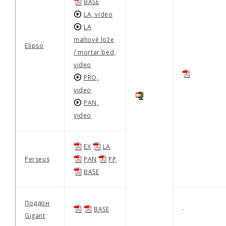
BASE
LA, video
LA
maltové lože
Elipso
/ mortar bed,
video
PRO,
video
PAN,
video
EX
LA
Perseus
PAN
PP
BASE
Поддон
BASE
-
Gigant