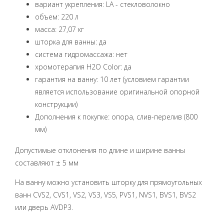
вариант укрепления: LA - стекловолокно
объем
: 220
л
масса
: 27,07
кг
шторка
для
ванны
:
да
система гидромассажа: нет
хромотерапия H2O Color: да
гарантия на ванну: 10 лет (условием гарантии
является использование оригинальной опорной
конструкции)
Дополнения к покупке: опора, слив-перелив (800
мм)
Допустимые отклонения по длине и ширине ванны
составляют ± 5 мм
На ванну можно установить шторку для прямоугольных
ванн CVS2, CVS1, VS2, VS3, VS5, PVS1, NVS1, BVS1, BVS2
или дверь AVDP3.