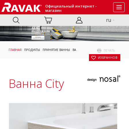
Официальный интернет -
Toggl
магазин
navig
ru
ГЛАВНАЯ
:
ПРОДУКТЫ
:
ПРИНЯТИЕ ВАННЫ
:
ВАННЫ
:
ПРЯМОУГОЛЬНЫЕ ВАННЫ
: 
ПЕЧАТЬ
В ИЗБРАННОЕ
Ванна City