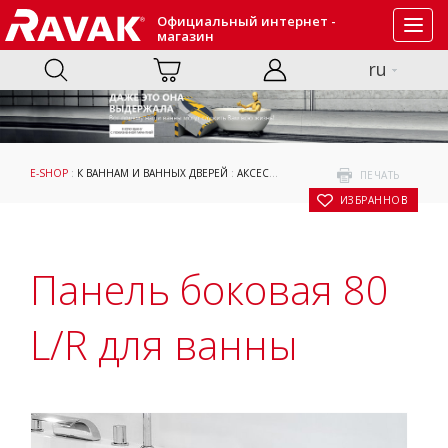
Официальный интернет -
Toggl
магазин
navig
ru
E-SHOP
:
К ВАННАМ И ВАННЫХ ДВЕРЕЙ
:
АКСЕССУАРЫ
: ПАНЕЛЬ БОКОВАЯ 80 L/R 
ПЕЧАТЬ
В ИЗБРАННОЕ
Панель боковая 80
L/R для ванны