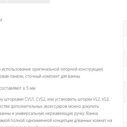
см
ся использование оригинальной опорной конструкции)
ковая панели, сточный комплект для ванны
составляют ± 5 мм
йну шторками
CVS
1, CVS2, или установить шторки VS2, VS3,
ачестве дополнительных аксессуаров можно докупить:
ванны и универсальную нержавеющую ручку. Ванна
самой полной одноименной концепции д/ванных комнат на