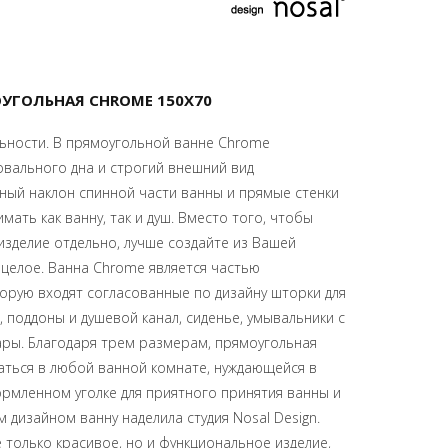
УГОЛЬНАЯ CHROME 150Х70
льности. В прямоугольной ванне Chrome
овального дна и строгий внешний вид
ный наклон спинной части ванны и прямые стенки
ать как ванну, так и душ. Вместо того, чтобы
зделие отдельно, лучше создайте из Вашей
целое. Ванна Chrome является частью
орую входят согласованные по дизайну шторки для
, поддоны и душевой канал, сиденье, умывальники с
ары. Благодаря трем размерам, прямоугольная
ться в любой ванной комнате, нуждающейся в
рмленном уголке для приятного принятия ванны и
 дизайном ванну наделила студия Nosal Design.
 только красивое, но и функциональное изделие,