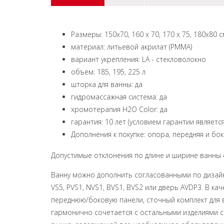
Размеры: 150х70, 160 x 70, 170 x 75, 180х80 
материал: литьевой акрилат (РММА)
вариант укрепления: LA - стекловолокно
объем: 185, 195, 225 л
шторка для ванны:
да
гидромассажная система: да
хромотерапия H2O Color: да
гарантия: 10 лет (условием гарантии являет
Дополнения к покупке: опора, передняя и бо
Допустимые отклонения по длине и ширине ванны 
Ванну можно дополнить согласованными по диза
VS5, PVS1, NVS1, BVS1, BVS2 или дверь AVDP3. В к
переднюю/боковую панели, сточный комплект для 
гармонично сочетается с остальными изделиями 