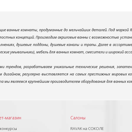
ие ванные комнаты, продуманные до мельчайших деталей. Под маркой R
лостных концепций. Производим акриловые ванны с возможностью установ
лнениях, душевые поддоны, душевые каналы и трапы. Далее в ассорти
ческие умывальники), мебель для ванных комнат, смесители и широкий ас
ми трендов, разрабатываем уникальные технические решения, запатен
 дизайном, регулярно выставляется на самых престижных мировых конк
а мы являемся крупнейшим производителем оборудования для ванных ком
ет-магазин
Салоны
 конкурсы
RAVAK на СОКОЛЕ