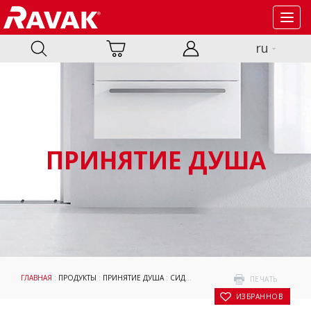
Toggl
navig
ru
ПРИНЯТИЕ ДУША
ГЛАВНАЯ
:
ПРОДУКТЫ
:
ПРИНЯТИЕ ДУША
:
СИДЕНЬЯ
: CHROME
ПЕЧАТЬ
В ИЗБРАННОЕ