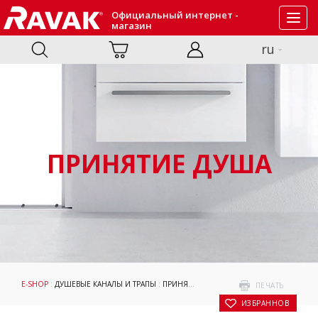
Официальный интернет -
Toggl
магазин
navig
ru
ПРИНЯТИЕ ДУША
E-SHOP
:
ДУШЕВЫЕ КАНАЛЫ И ТРАПЫ
:
ПРИНЯТИЕ ДУША
: ДУШЕВОЙ СТОЧНЫЙ ЖЕ
ПЕЧАТЬ
В ИЗБРАННОЕ