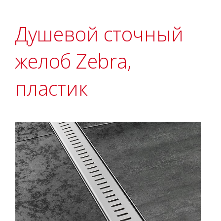
Душевой сточный
желоб Zebra,
пластик