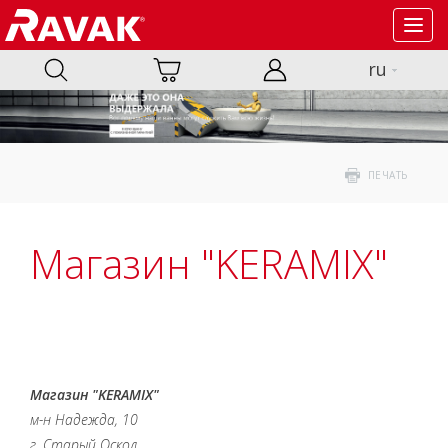
Toggl
navig
ru
ПЕЧАТЬ
Магазин "KERAMIX"
Магазин "KERAMIX"
м-н Надежда, 10
г. Старый Оскол