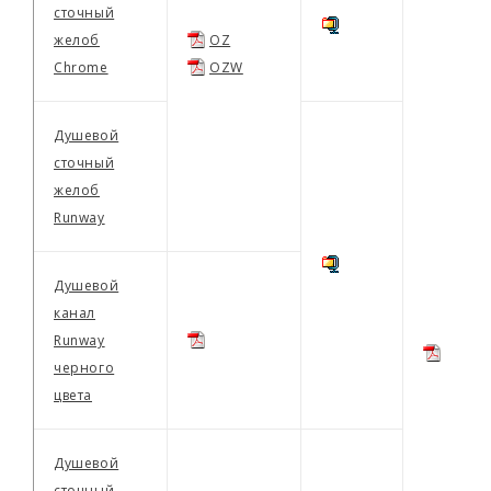
сточный
желоб
OZ
Chrome
OZW
Душевой
сточный
желоб
Runway
Душевой
канал
Runway
черного
цвета
Душевой
сточный