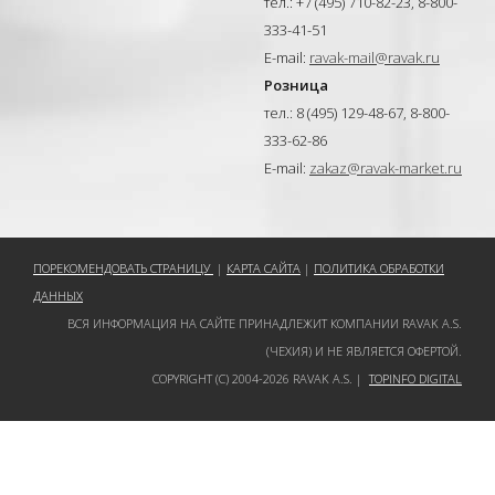
тел.: +7 (495) 710-82-23, 8-800-
333-41-51
E-mail:
ravak-mail@ravak.ru
Розница
тел.: 8 (495) 129-48-67, 8-800-
333-62-86
E-mail:
zakaz@ravak-market.ru
ПОРЕКОМЕНДОВАТЬ СТРАНИЦУ
|
КАРТА САЙТА
|
ПОЛИТИКА ОБРАБОТКИ
ДАННЫХ
ВСЯ ИНФОРМАЦИЯ НА САЙТЕ ПРИНАДЛЕЖИТ КОМПАНИИ RAVAK A.S.
(ЧЕХИЯ) И НЕ ЯВЛЯЕТСЯ ОФЕРТОЙ.
COPYRIGHT (C) 2004-2026 RAVAK A.S. |
TOPINFO DIGITAL