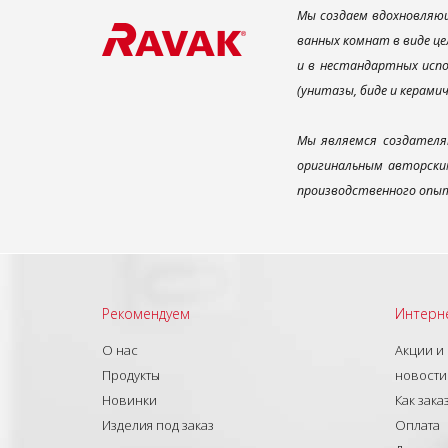
Мы создаем вдохновляющ
ванных комнат в виде це
и в нестандартных испо
(унитазы, биде и керами
Мы являемся создателя
оригинальным авторским
производственного опыт
Рекомендуем
Интерн
О нас
Акции и
Продукты
новости
Новинки
Как зака
Изделия под заказ
Оплата