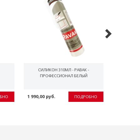
СИЛИКОН 310МЛ - РАВАК -
СИФОН P
ПРОФЕСCИОHАЛ БЕЛЫЙ
1 990,00 руб.
3 990,00 р
БНО
ПОДРОБНО