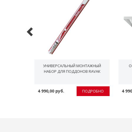
D 90-ХPОМ
УНИВЕРСАЛЬНЫЙ МОНТАЖНЫЙ
О
НАБОР ДЛЯ ПОДДОНОВ RAVAK
4 990,00 руб.
4 990
ПОДРОБНО
ПОДРОБНО