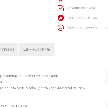
Гарантия возврата
Топ производитель
Удовлетворенность потре
ЗАГРУЗКИ
ЦЕННИК / КУПИТЬ
лиуретановая пена со стекловолокном
ол
нюю панель можно облицевать керамической плиткой
е
 тип PAN: 17,5 см