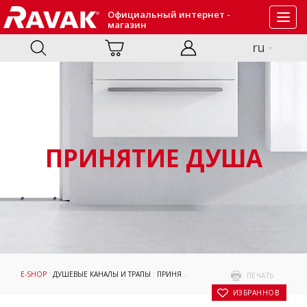
Официальный интернет -
Toggl
магазин
navig
ru
ПРИНЯТИЕ ДУША
E-SHOP
:
ДУШЕВЫЕ КАНАЛЫ И ТРАПЫ
:
ПРИНЯТИЕ ДУША
: ДУШЕВОЙ СТОЧНЫЙ 
ПЕЧАТЬ
В ИЗБРАННОЕ