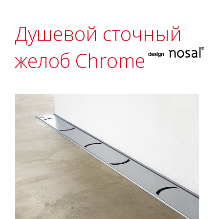
Душевой сточный
желоб Chrome