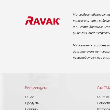
Мы создаем вдохновляющ
ванных комнат в виде це
и в нестандартных испо
(унитазы, биде и керами
Мы являемся создателя
оригинальным авторским
производственного опыт
Рекомендуем
Для СМ
О нас
Контакт
Продукты
Новости
Новинки
Фотогр