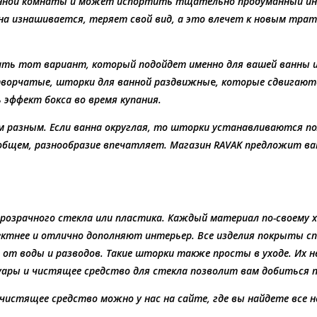
нной комнаты и может испортить тщательно продуманный инте
 она изнашивается, теряет свой вид, а это влечет к новым тра
ть тот вариант, который подойдет именно для вашей ванны и
творчатые,
шторки для ванной раздвижны
е
, которые сдвигают
эффект бокса во время купания.
азным. Если ванна округлая, то шторки устанавливаются пол
общем, разнообразие впечатляет. Магазин RAVAK предложит ва
озрачного стекла или пластика. Каждый материал по-своему 
ктнее и отлично дополняют интерьер. Все изделия покрыты с
от воды и разводов. Такие шторки также просты в уходе. Их
уары и чистящее средство для стекла позволит вам добиться п
чистящее средство можно у нас на сайте, где вы найдете все