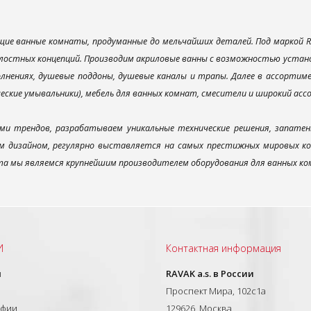
ие ванные комнаты, продуманные до мельчайших деталей. Под маркой R
лостных концепций. Производим акриловые ванны с возможностью установ
лнениях, душевые поддоны, душевые каналы и трапы. Далее в ассорти
ческие умывальники), мебель для ванных комнат, смесители и широкий ас
ми трендов, разрабатываем уникальные технические решения, запатен
 дизайном, регулярно выставляется на самых престижных мировых конк
а мы являемся крупнейшим производителем оборудования для ванных ком
И
Контактная информация
ы
RAVAK a.s. в России
Проспект Мира, 102с1а
афии
129626, Москва