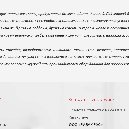
ие ванные комнаты, продуманные до мельчайших деталей. Под маркой R
лостных концепций. Производим акриловые ванны с возможностью установ
лнениях, душевые поддоны, душевые каналы и трапы. Далее в ассорти
ческие умывальники), мебель для ванных комнат, смесители и широкий ас
ми трендов, разрабатываем уникальные технические решения, запатен
 дизайном, регулярно выставляется на самых престижных мировых конк
а мы являемся крупнейшим производителем оборудования для ванных ком
И
Контактная информация
ы
Представительство RAVAK a.s. в
Казахстане
афии
ООО «РАВАК РУС»