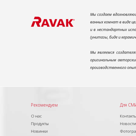
Мы создаем вдохновляющ
ванных комнат в виде це
и в нестандартных испо
(унитазы, биде и керами
Мы являемся создателя
оригинальным авторским
производственного опыт
Рекомендуем
Для СМ
О нас
Контакт
Продукты
Новости
Новинки
Фотогр