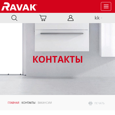
Toggl
navig
kk
КОНТАКТЫ
ГЛАВНАЯ
:
КОНТАКТЫ
: ВАКАНСИИ
ПЕЧАТЬ