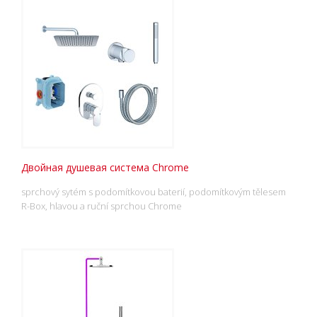
Двойная душевая система Chrome
sprchový sytém s podomítkovou baterií, podomítkovým tělesem
R-Box, hlavou a ruční sprchou Chrome