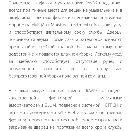
Подвесные шкафчики и умывальники RAVAK предлагают
всегда практичные места для вещей на умывальнике и в
шкафчиках. Приятная форма и специальная тщательная
обработка AMT (Anti Moisture Treatment) облегчают уход
и способствуют длительному сроку службы. Дверцы
покрываются двумя слоями лака, а затем окрашиваются
чрезвычайно стойкой краской. Благодаря этому они
водостойкие и поддаются влажной уборке. Легкому уходу
за мебелью способствует отсутствие ручек и
возможность повесить ее на стену для
безпрепятсвенной уборки пола ванной комнаты.
Все шкафчикидля ванных комнат RAVAK оснащены
качественной фурнитурой с масляными
амортизаторами BLUM, подвесной системой HETTICH и
петлями с доводчиками SALICE. Эта высококачественная
фурнитура обеспечивает беспроблемное открывание и
закрывание дверец на протяжении всего срока службы