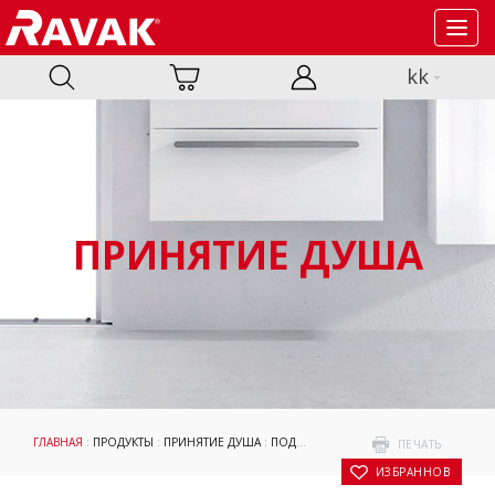
Toggl
navig
kk
ПРИНЯТИЕ ДУША
ГЛАВНАЯ
:
ПРОДУКТЫ
:
ПРИНЯТИЕ ДУША
:
ПОДДОНЫ
:
АКСЕССУАРЫ
:
ОПОРЫ ДЛ
ПЕЧАТЬ
В ИЗБРАННОЕ