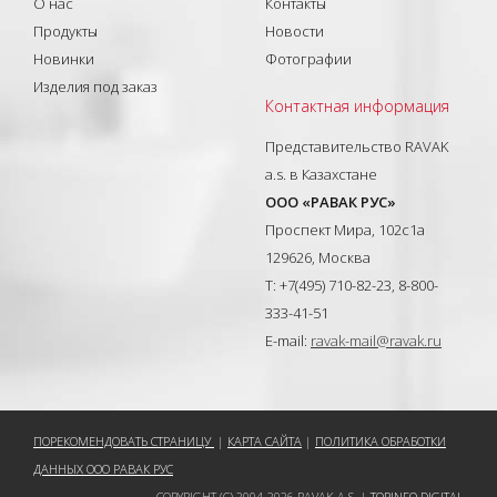
О нас
Контакты
Продукты
Новости
Новинки
Фотографии
Изделия под заказ
Контактная информация
Представительство RAVAK
a.s. в Казахстане
ООО «РАВАК РУС»
Проспект Мира, 102с1а
129626, Москва
T: +7(495) 710-82-23, 8-800-
333-41-51
E-mail:
ravak-mail@ravak.ru
ПОРЕКОМЕНДОВАТЬ СТРАНИЦУ
|
КАРТА САЙТА
|
ПОЛИТИКА ОБРАБОТКИ
ДАННЫХ ООО РАВАК РУС
COPYRIGHT (C) 2004-2026 RAVAK A.S. |
TOPINFO DIGITAL