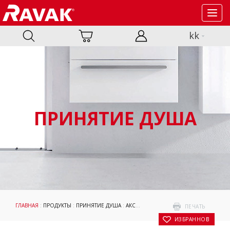
Toggl
navig
kk
ПРИНЯТИЕ ДУША
ГЛАВНАЯ
:
ПРОДУКТЫ
:
ПРИНЯТИЕ ДУША
:
АКСЕССУАРЫ
:
ПРОФИЛИ
: РЕГУЛИРУЮ
ПЕЧАТЬ
В ИЗБРАННОЕ