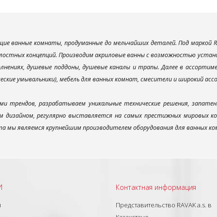
ие ванные комнаты, продуманные до мельчайших деталей. Под маркой R
лостных концепций. Производим акриловые ванны с возможностью установ
лнениях, душевые поддоны, душевые каналы и трапы. Далее в ассорти
ческие умывальники), мебель для ванных комнат, смесители и широкий ас
ми трендов, разрабатываем уникальные технические решения, запатен
 дизайном, регулярно выставляется на самых престижных мировых конк
а мы являемся крупнейшим производителем оборудования для ванных ком
И
Контактная информация
ы
Представительство RAVAK a.s. в
Казахстане