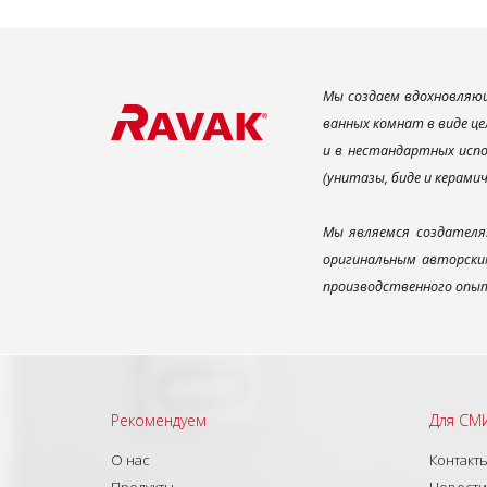
Мы создаем вдохновляющ
ванных комнат в виде це
и в нестандартных испо
(унитазы, биде и керами
Мы являемся создателя
оригинальным авторским
производственного опыт
Рекомендуем
Для СМ
О нас
Контакт
Продукты
Новости