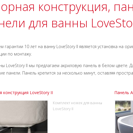
орная конструкция, па
нели для ванны LoveStor
м гарантии 10 лет на ванну LoveStory II является установка на о
ции по монтажу.
ны LoveStory II мы предлагаем акриловую панель в белом цвете.
ие панели. Панель крепится за несколько минут, оставляя простр
 конструкция LoveStory II
Панель A 
Комплект ножек для ванны
LoveStory II