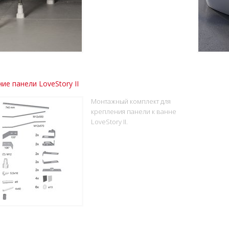
ие панели LoveStory II
Монтажный комплект для
крепления панели к ванне
LoveStory II.