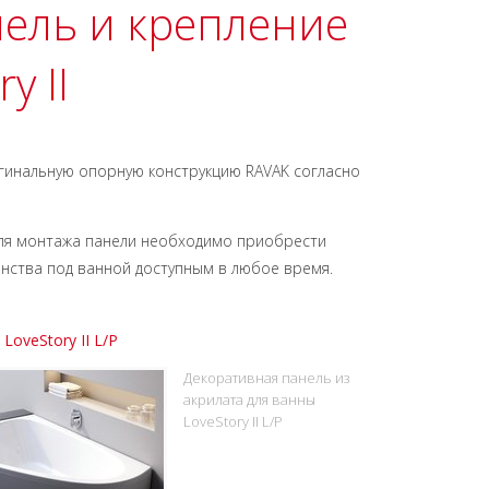
нель и крепление
y II
ригинальную опорную конструкцию RAVAK согласно
 Для монтажа панели необходимо приобрести
анства под ванной доступным в любое время.
LoveStory II L/P
Декоративная панель из
акрилата для ванны
LoveStory II L/P