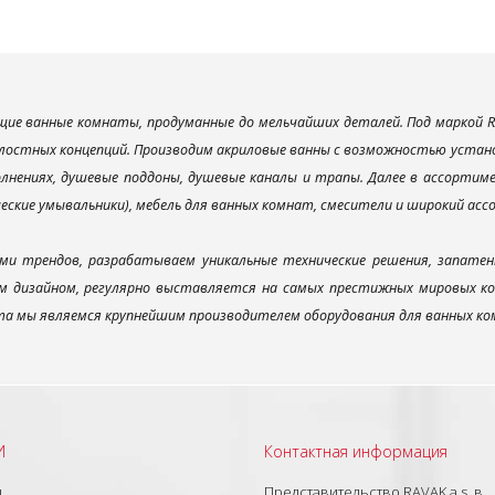
ие ванные комнаты, продуманные до мельчайших деталей. Под маркой R
лостных концепций. Производим акриловые ванны с возможностью установ
лнениях, душевые поддоны, душевые каналы и трапы. Далее в ассорти
ческие умывальники), мебель для ванных комнат, смесители и широкий ас
ми трендов, разрабатываем уникальные технические решения, запатен
 дизайном, регулярно выставляется на самых престижных мировых конк
а мы являемся крупнейшим производителем оборудования для ванных ком
И
Контактная информация
ы
Представительство RAVAK a.s. в