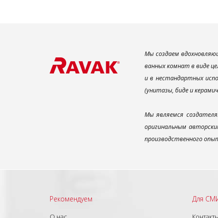
Мы создаем вдохновляющ
ванных комнат в виде це
и в нестандартных испо
(унитазы, биде и керами
Мы являемся создателя
оригинальным авторским
производственного опыт
Рекомендуем
Для СМ
О нас
Контакт