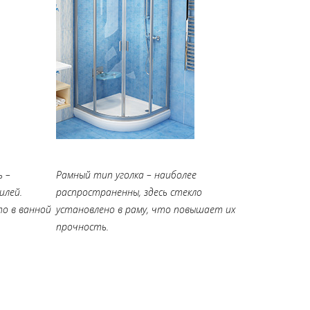
ь –
Рамный тип уголка – наиболее
илей.
распространенны, здесь стекло
о в ванной
установлено в раму, что повышает их
прочность.