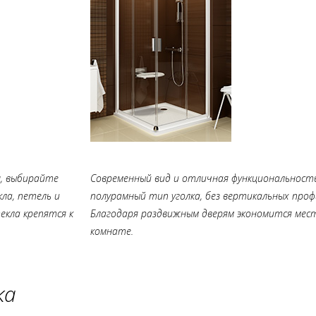
н, выбирайте
Современный вид и отличная функциональност
ла, петель и
полурамный тип уголка, без вертикальных проф
кла крепятся к
Благодаря раздвижным дверям экономится мест
комнате.
ка