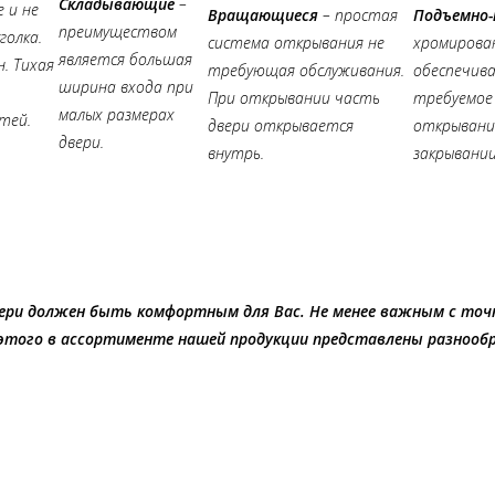
Складывающие
–
 и не
Вращающиеся
– простая
Подъемно-
преимуществом
голка.
система открывания не
хромирова
является большая
. Тихая
требующая обслуживания.
обеспечив
ширина входа при
При открывании часть
требуемое
малых размерах
тей.
двери открывается
открывании
двери.
внутрь.
закрывании
ери должен быть комфортным для Вас. Не менее важным с точ
 этого в ассортименте нашей продукции представлены разнообр