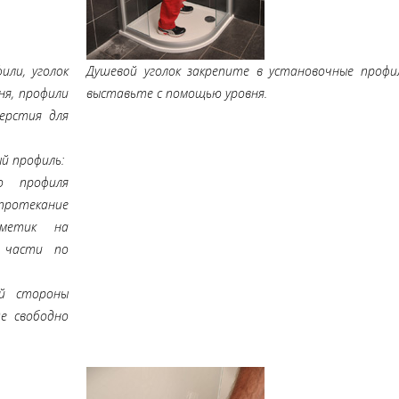
или, уголок
Душевой уголок закрепите в установочные профи
ня, профили
выставьте с помощью уровня.
ерстия для
й профиль:
о профиля
протекание
рметик на
 части по
й стороны
е свободно