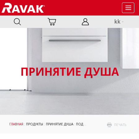
Toggl
navig
kk
ПРИНЯТИЕ ДУША
ГЛАВНАЯ
:
ПРОДУКТЫ
:
ПРИНЯТИЕ ДУША
:
ПОДДОНЫ
: GALAXY PRO
ПЕЧАТЬ