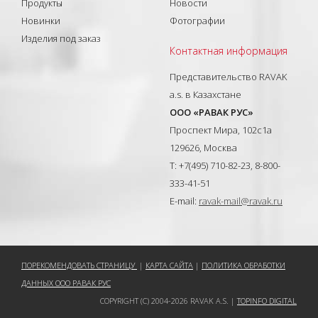
Продукты
Новости
Новинки
Фотографии
Изделия под заказ
Контактная информация
Представительство RAVAK
a.s. в Казахстане
ООО «РАВАК РУС»
Проспект Мира, 102с1а
129626, Москва
T: +7(495) 710-82-23, 8-800-
333-41-51
E-mail:
ravak-mail@ravak.ru
ПОРЕКОМЕНДОВАТЬ СТРАНИЦУ
|
КАРТА САЙТА
|
ПОЛИТИКА ОБРАБОТКИ
ДАННЫХ ООО РАВАК РУС
COPYRIGHT (C) 2004-2026 RAVAK A.S. |
TOPINFO DIGITAL