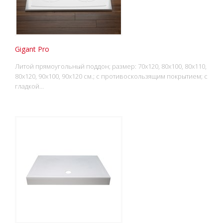
Gigant Pro
Литой прямоугольный поддон; размер: 70x120, 80x100, 80x110,
80x120, 90x100, 90x120 см.; с противоскользящим покрытием; с
гладкой…