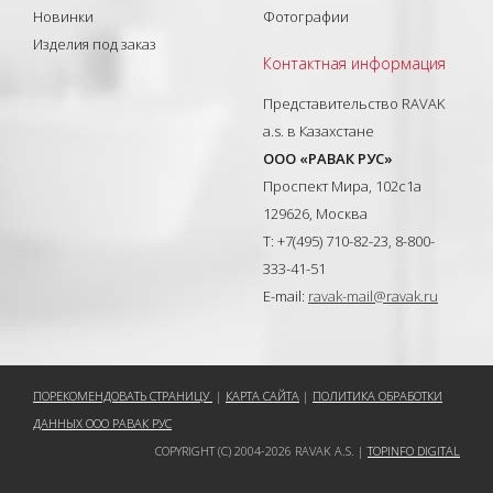
Новинки
Фотографии
Изделия под заказ
Контактная информация
Представительство RAVAK
a.s. в Казахстане
ООО «РАВАК РУС»
Проспект Мира, 102с1а
129626, Москва
T: +7(495) 710-82-23, 8-800-
333-41-51
E-mail:
ravak-mail@ravak.ru
ПОРЕКОМЕНДОВАТЬ СТРАНИЦУ
|
КАРТА САЙТА
|
ПОЛИТИКА ОБРАБОТКИ
ДАННЫХ ООО РАВАК РУС
COPYRIGHT (C) 2004-2026 RAVAK A.S. |
TOPINFO DIGITAL