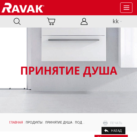
Toggl
navig
kk
ПРИНЯТИЕ ДУША
ГЛАВНАЯ
:
ПРОДУКТЫ
:
ПРИНЯТИЕ ДУША
:
ПОДДОНЫ
:
KASKADA
: ANETA
ПЕЧАТЬ
НАЗАД