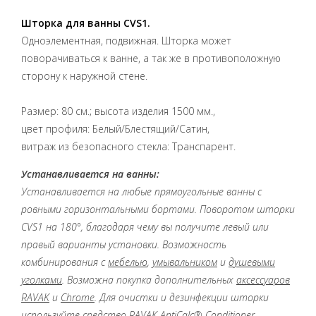
Шторка для ванны С
VS1.
Одноэлементная, подвижная. Шторка может
поворачиваться к ванне, а так же в противоположную
сторону к наружной стене.
Размер: 80 см.; высота изделия 1500 мм.,
цвет профиля: Белый/Блестящий/Сатин,
витраж из безопасного стекла: Транспарент.
Устанавливается на ванны:
Устанавливается на любые прямоугольные ванны с
ровными горизонтальными бортами. Поворотом шторки
СVS1 на 180°, благодаря чему вы получите левый или
правый варианты установки.
Возможность
комбинирования с
мебелью
,
умывальником
и
душевыми
уголками
.
Возможна покупка дополнительных
аксессуаров
RAVAK
и
Chrome
.
Для очистки и дезинфекции шторки
используйте средство
RAVAK AntiCalc® Conditioner
.