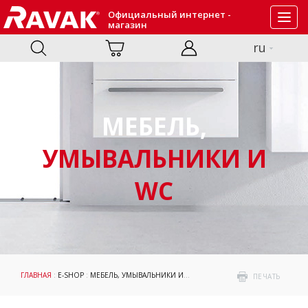
Официальный интернет -
Toggl
магазин
navig
ru
МЕБЕЛЬ,
УМЫВАЛЬНИКИ И
WC
ГЛАВНАЯ
:
E-SHOP
:
МЕБЕЛЬ, УМЫВАЛЬНИКИ И WC
: УМЫВАЛЬНИКИ
ПЕЧАТЬ